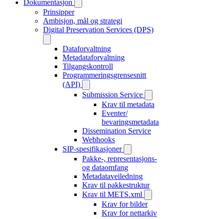
Dokumentasjon
Prinsipper
Ambisjon, mål og strategi
Digital Preservation Services (DPS)
Dataforvaltning
Metadataforvaltning
Tilgangskontroll
Programmeringsgrensesnitt
(API)
Submission Service
Krav til metadata
Eventer/
bevaringsmetadata
Dissemination Service
Webhooks
SIP-spesifikasjoner
Pakke-, representasjons-
og dataomfang
Metadataveiledning
Krav til pakkestruktur
Krav til METS.xml
Krav for bilder
Krav for nettarkiv