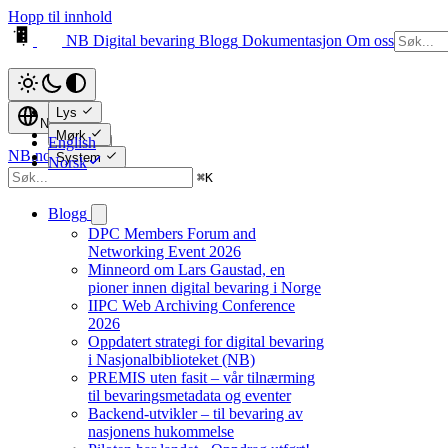
Hopp til innhold
NB Digital bevaring
Blogg
Dokumentasjon
Om oss
Lys
Norsk
Mørk
English
NB.no ↗
System
Norsk
⌘
K
Blogg
DPC Members Forum and
Networking Event 2026
Minneord om Lars Gaustad, en
pioner innen digital bevaring i Norge
IIPC Web Archiving Conference
2026
Oppdatert strategi for digital bevaring
i Nasjonalbiblioteket (NB)
PREMIS uten fasit – vår tilnærming
til bevaringsmetadata og eventer
Backend-utvikler – til bevaring av
nasjonens hukommelse