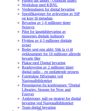
Piloten har landet - Oppdrag utført!
Workshop med KBNL
Verdensdagen for digital bevaring
Spesifikasjoner for avlevering av SIP
og krav til metadata
Bevaring av 1,6 millioner timer
fjernsyn
Pilot for langtidsbevaring av
museenes digitale kulturarv
Flytting av 4,3 millioner digitale
aviser
Bedre sent enn aldri: Slik la vi til
sjekksummer for 16 millioner allerede
bevarte filer
Plakat med Digital bevaring
Rearkivering av 2 millioner timer
digital radio – en omfattende prosess
Foretrukne filformater ved
Nasjonalbiblioteket
Presentasjon fra konferansen “Digital
Libraries: Storage for Now and
Forever
Ambisjoner, mål og strategi for digital
bevaring ved Nasjonalbiblioteket
Team digital bevaring