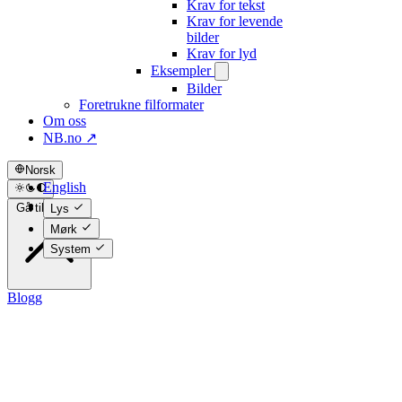
Krav for tekst
Krav for levende
bilder
Krav for lyd
Eksempler
Bilder
Foretrukne filformater
Om oss
NB.no ↗
Norsk
English
Norsk
Gå til toppen
Lys
Mørk
System
Blogg