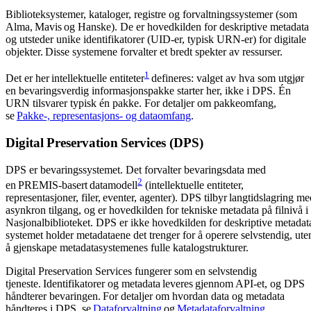
Biblioteksystemer, kataloger, registre og forvaltningssystemer (som
Alma, Mavis og Hanske). De er hovedkilden for deskriptive metadata
og utsteder unike identifikatorer (UID-er, typisk URN-er) for digitale
objekter. Disse systemene forvalter et bredt spekter av ressurser.
1
Det er her intellektuelle entiteter
defineres: valget av hva som utgjør
en bevaringsverdig informasjonspakke starter her, ikke i DPS. Én
URN tilsvarer typisk én pakke. For detaljer om pakkeomfang,
se
Pakke-, representasjons- og dataomfang
.
Digital Preservation Services (DPS)
DPS er bevaringssystemet. Det forvalter bevaringsdata med
2
en PREMIS-basert datamodell
(intellektuelle entiteter,
representasjoner, filer, eventer, agenter). DPS tilbyr langtidslagring me
asynkron tilgang, og er hovedkilden for tekniske metadata på filnivå i
Nasjonalbiblioteket. DPS er ikke hovedkilden for deskriptive metadat
systemet holder metadataene det trenger for å operere selvstendig, ute
å gjenskape metadatasystemenes fulle katalogstrukturer.
Digital Preservation Services fungerer som en selvstendig
tjeneste. Identifikatorer og metadata leveres gjennom API-et, og DPS
håndterer bevaringen. For detaljer om hvordan data og metadata
håndteres i DPS, se
Dataforvaltning
og
Metadataforvaltning
.