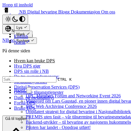
Hopp til innhold
NB Digital bevaring
Blogg
Dokumentasjon
Om oss
Lys
Norsk
Mørk
English
NB.no ↗
System
Norsk
På denne siden
Hvem kan bruke DPS
Hva DPS gjør
DPS sin rolle i NB
De tre systemdomenene:
CTRL K
Metadatasystemer
Digital Preservation Services (DPS)
Blogg
Offentlige tilgangstjenester
DPC Members Forum and Networking Event 2026
Data- og metadataflyt
Minneord om Lars Gaustad, en pioner innen digital beva
Forstå DPS
IIPC Web Archiving Conference 2026
Bruke DPS
Oppdatert strategi for digital bevaring i Nasjonalbibliote
PREMIS uten fasit – vår tilnærming til bevaringsmetadat
Gå til toppen
Backend-utvikler – til bevaring av nasjonens hukommels
Piloten har landet - Oppdrag utført!