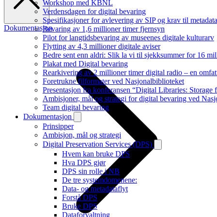
Workshop med KBNL
Verdensdagen for digital bevaring
Spesifikasjoner for avlevering av SIP og krav til metadat
Dokumentasjon
Bevaring av 1,6 millioner timer fjernsyn
Pilot for langtidsbevaring av museenes digitale kulturarv
Flytting av 4,3 millioner digitale aviser
Bedre sent enn aldri: Slik la vi til sjekksummer for 16 mill
Plakat med Digital bevaring
Rearkivering av 2 millioner timer digital radio – en omfa
Foretrukne filformater ved Nasjonalbiblioteket
Presentasjon fra konferansen “Digital Libraries: Storag
Ambisjoner, mål og strategi for digital bevaring ved Nasj
Team digital bevaring
Dokumentasjon
Prinsipper
Ambisjon, mål og strategi
Digital Preservation Services (DPS)
Hvem kan bruke DPS
Hva DPS gjør
DPS sin rolle i NB
De tre systemdomenene:
Data- og metadataflyt
Forstå DPS
Bruke DPS
Dataforvaltning