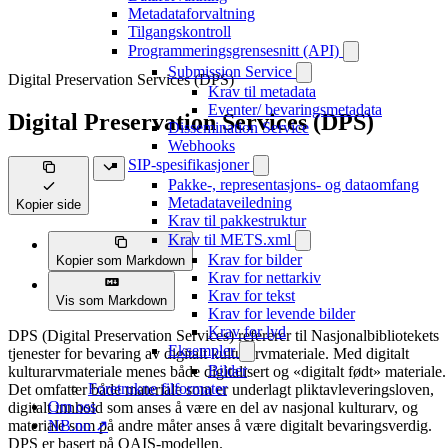
Metadataforvaltning
Tilgangskontroll
Programmeringsgrensesnitt (API)
Submission Service
Digital Preservation Services (DPS)
Krav til metadata
Eventer/ bevaringsmetadata
Digital Preservation Services (DPS)
Dissemination Service
Webhooks
SIP-spesifikasjoner
Pakke-, representasjons- og dataomfang
Metadataveiledning
Kopier side
Krav til pakkestruktur
Krav til METS.xml
Krav for bilder
Kopier som Markdown
Krav for nettarkiv
Krav for tekst
Vis som Markdown
Krav for levende bilder
Krav for lyd
DPS (Digital Preservation Services) refererer til Nasjonalbibliotekets
Eksempler
tjenester for bevaring av digitalt kulturarvmateriale. Med digitalt
Bilder
kulturarvmateriale menes både digitalisert og «digitalt født» materiale.
Foretrukne filformater
Det omfatter både materiale som er underlagt pliktavleveringsloven,
Om oss
digitalt innhold som anses å være en del av nasjonal kulturarv, og
materiale som på andre måter anses å være digitalt bevaringsverdig.
NB.no ↗
DPS er basert på OAIS-modellen.