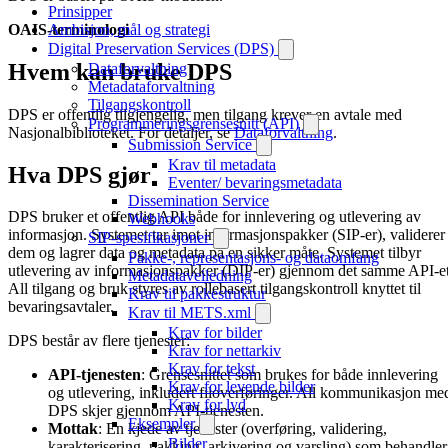
Prinsipper
OAIS-terminologi
Ambisjon, mål og strategi
Digital Preservation Services (DPS)
Hvem kan bruke DPS
Dataforvaltning
Metadataforvaltning
Tilgangskontroll
DPS er offentlig tilgjengelig, men tilgang krever en avtale med
Programmeringsgrensesnitt (API)
Nasjonalbiblioteket. For detaljer, se
Dataforvaltning
.
Submission Service
Krav til metadata
Hva DPS gjør
Eventer/ bevaringsmetadata
Dissemination Service
DPS bruker et offentlig API både for innlevering og utlevering av
Webhooks
informasjon. Systemet tar imot informasjonspakker (SIP-er), validerer
SIP-spesifikasjoner
dem og lagrer data og metadata på en sikker måte. Systemet tilbyr
Pakke-, representasjons- og dataomfang
utlevering av informasjonspakker (DIP-er) gjennom det samme API-et
Metadataveiledning
All tilgang og bruk styres av rollebasert tilgangskontroll knyttet til
Krav til pakkestruktur
bevaringsavtaler.
Krav til METS.xml
Krav for bilder
DPS består av flere tjenester:
Krav for nettarkiv
Krav for tekst
API-tjenesten
: Grensesnittet som brukes for både innlevering
Krav for levende bilder
og utlevering, inkludert filoverføringer. All kommunikasjon me
Krav for lyd
DPS skjer gjennom API-tjenesten.
Eksempler
Mottak
: En kjede av tjenester (overføring, validering,
Bilder
karakterisering, pakking, arkivering og varsling) som behandler