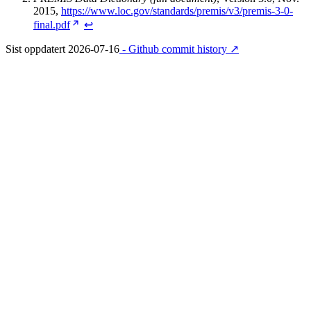
2015,
https://www.loc.gov/standards/premis/v3/premis-3-0-
final.pdf
↩︎
Sist oppdatert
2026-07-16
- Github commit history ↗