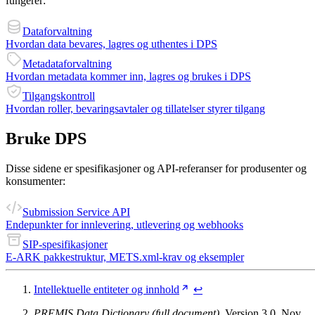
fungerer:
Dataforvaltning
Hvordan data bevares, lagres og uthentes i DPS
Metadataforvaltning
Hvordan metadata kommer inn, lagres og brukes i DPS
Tilgangskontroll
Hvordan roller, bevaringsavtaler og tillatelser styrer tilgang
Bruke DPS
Disse sidene er spesifikasjoner og API-referanser for produsenter og
konsumenter:
Submission Service API
Endepunkter for innlevering, utlevering og webhooks
SIP-spesifikasjoner
E-ARK pakkestruktur, METS.xml-krav og eksempler
Intellektuelle entiteter og innhold
↩︎
PREMIS Data Dictionary (full document)
, Version 3.0, Nov.