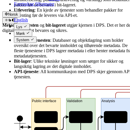
Foretrukne filformater
pakker før de bevares i bit-lageret.
Utlevering
: En kjede av tjenester som behandler pakker for
Norsk
uthenting før de leveres via API-et.
English
Metadatatjenesten
og
bit-lageret
utgjør kjernen i DPS. Det er her de
Norsk
Lys
digitale innholdet bevares og sikres.
Mørk
System
Metadatatjenesten
: Databaser og objektlagring som holder
oversikt over det bevarte innholdet og tilhørende metadata. De
fleste tjenestene i DPS lagrer metadata i eller henter metadata fr
metadatatjenesten.
Bit-lager
: Ulike tekniske løsninger som sørger for sikker og
langsiktig lagring av det digitale innholdet.
API-tjeneste
: All kommunikasjon med DPS skjer gjennom AP
tjenesten.